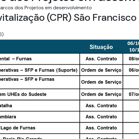
s Marcos dos Projetos em desenvolvimento
talização (CPR) São Francisco 
Fundos Regionais
)​