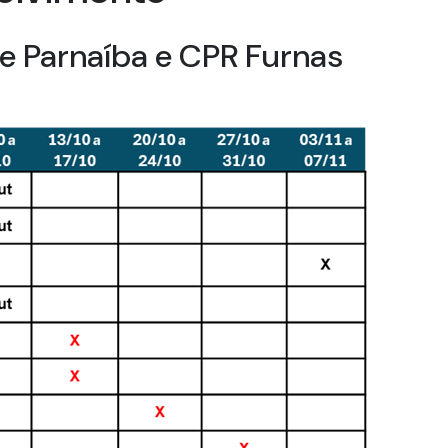
e Parnaíba e CPR Furnas